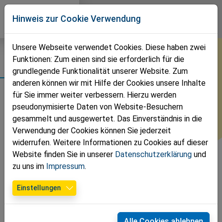
Direkt zur Hauptnavigation springen
Direkt zum Inhalt springen
Volkspartei
Hinweis zur Cookie Verwendung
Groß Enzersdorf
Unsere Webseite verwendet Cookies. Diese haben zwei
Funktionen: Zum einen sind sie erforderlich für die
Termine
grundlegende Funktionalität unserer Website. Zum
anderen können wir mit Hilfe der Cookies unsere Inhalte
für Sie immer weiter verbessern. Hierzu werden
Es gibt keine Veranstaltungen in der aktuellen Ansicht.
pseudonymisierte Daten von Website-Besuchern
gesammelt und ausgewertet. Das Einverständnis in die
Verwendung der Cookies können Sie jederzeit
widerrufen. Weitere Informationen zu Cookies auf dieser
Website finden Sie in unserer
Datenschutzerklärung
und
zu uns im
Impressum
.
Einstellungen
Alle Cookies ablehnen