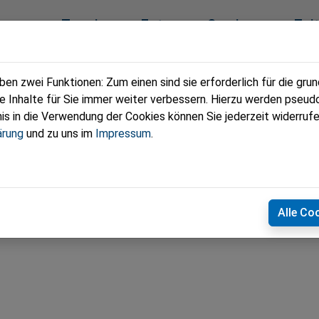
eam
Termine
Fotos
Service
Zei
n zwei Funktionen: Zum einen sind sie erforderlich für die gru
re Inhalte für Sie immer weiter verbessern. Hierzu werden pse
Groß-Enzersdorf
 in die Verwendung der Cookies können Sie jederzeit widerrufe
ärung
und zu uns im
Impressum
.
uptplatz 3, 2301 Groß-Enzersdorf
Alle Co