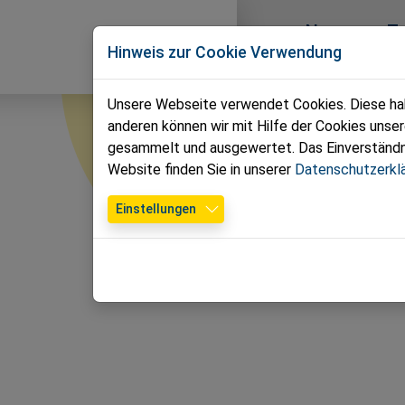
Direkt zur Hauptnavigation springen
Direkt zum Inhalt springen
News
T
Volkspartei
Hinweis zur Cookie Verwendung
Groß Enzersdorf
Kontakt
Unsere Webseite verwendet Cookies. Diese habe
anderen können wir mit Hilfe der Cookies unse
Medien der Volkspartei 
gesammelt und ausgewertet. Das Einverständnis
Website finden Sie in unserer
Datenschutzerkl
Redaktion
Einstellungen
Für den Inhalt verantwortlich:
Gemeindeparteiobmann DI Dr. Peter Cepuder Ha
T: +43 664 101 38 28
M:
peter.cepuder@vpge.at