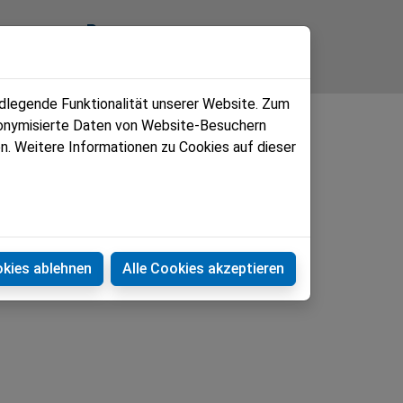
tungen
Pressecorner
News
ndlegende Funktionalität unserer Website. Zum
Team
udonymisierte Daten von Website-Besuchern
n. Weitere Informationen zu Cookies auf dieser
Termine
Fotos
Service
okies ablehnen
Alle Cookies akzeptieren
Zeitungen
Pressecorner
Kontakt