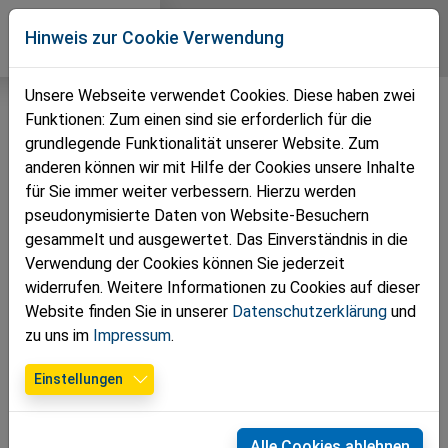
Direkt zur Hauptnavigation springen
Direkt zum Inhalt springen
Zur Unternavigation springen
Volkspartei
Hinweis zur Cookie Verwendung
Groß Enzersdorf
Unsere Webseite verwendet Cookies. Diese haben zwei
Funktionen: Zum einen sind sie erforderlich für die
grundlegende Funktionalität unserer Website. Zum
anderen können wir mit Hilfe der Cookies unsere Inhalte
für Sie immer weiter verbessern. Hierzu werden
pseudonymisierte Daten von Website-Besuchern
gesammelt und ausgewertet. Das Einverständnis in die
Verwendung der Cookies können Sie jederzeit
widerrufen. Weitere Informationen zu Cookies auf dieser
Website finden Sie in unserer
Datenschutzerklärung
und
zu uns im
Impressum
.
18.09.2025
Einstellungen
Landesrat Ludwig Schleritzko
verlässt die NÖ Landesregierung –
Alle Cookies ablehnen