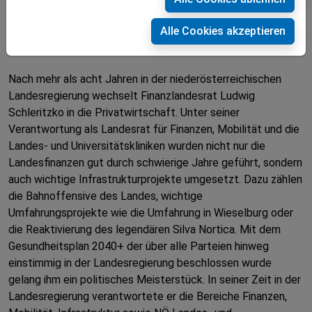
Toni Kasser folgt
Landeshauptfrau Mikl-Leitner dankt Landesrat
Alle Cookies akzeptieren
Schleritzko
Nach mehr als acht Jahren in der niederösterreichischen
Landesregierung wechselt Finanzlandesrat Ludwig
Schleritzko in die Privatwirtschaft. Unter seiner
Verantwortung als Landesrat für Finanzen, Mobilität und die
Landes- und Universitätskliniken wurden nicht nur die
Landesfinanzen gut durch schwierige Jahre geführt, sondern
auch wichtige Infrastrukturprojekte umgesetzt. Dazu zählen
die Bahnoffensive des Landes, wichtige
Umfahrungsprojekte wie die Umfahrung in Wieselburg oder
die Reaktivierung des legendären Silva Nortica. Mit dem
Gesundheitsplan 2040+ der über alle Parteien hinweg
einstimmig in der Landesregierung beschlossen wurde
gelang ihm ein politisches Meisterstück. In seiner Zeit in der
Landesregierung verantwortete er die Bereiche Finanzen,